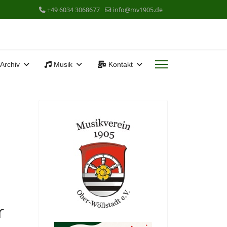
+49 6034 3068677
info@mv1905.de
Archiv
Musik
Kontakt
r