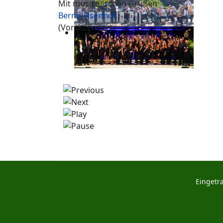
Mit musikalischen Grüßen
Bernd Eisenhut
(Vorsitzender)
Eingetr