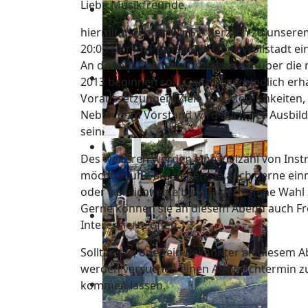
Liebe Musikfreunde,
hiermit möchten wir Sie herzlich zu unse
20:00 Uhr im Pfarrsaal in Ober-Wöllstadt ei
An diesem Abend informieren wir über die 
2013 beginnen soll. Ganz unverbindlich erha
Voraussetzungen, Ziele und Möglichkeiten, 
Neben dem Vorstand wird auch der Ausbild
sein.
Des weiteren werden eine Vielzahl von Instr
möchten und auf denen sie auch gerne einm
oder vielleicht eine bereits getroffene Wah
Gerne können sie an diesem Abend auch Fre
Interessierte offen.
Sollten sie, oder ein Bekannter an diesem Ab
werden versuchen einen Ausweichtermin zu
kommen lassen.