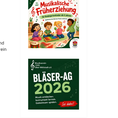
und
rein