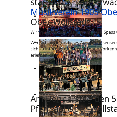
startet die neue Erwa
Musikverein 1905 Ober
Ober-Wöllstadt.
Wir wünschen allen Teilnehmern viel Spass 
Wer sich noch für dieses Ausbildungsensem
sich zu informieren, wie man ohne Vorkenn
erlernen kann.
Am Donnerstag den 5.
Pfarrsaal Ober-Wöllst