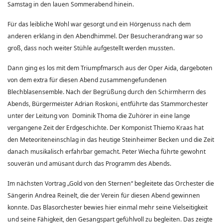
Samstag in den lauen Sommerabend hinein.
Für das leibliche Wohl war gesorgt und ein Hörgenuss nach dem
anderen erklang in den Abendhimmel. Der Besucherandrang war so
groß, dass noch weiter Stühle aufgestellt werden mussten.
Dann ging es los mit dem Triumpfmarsch aus der Oper Aida, dargeboten
von dem extra für diesen Abend zusammengefundenen
Blechblasensemble. Nach der Begrüßung durch den Schirmherrn des
Abends, Bürgermeister Adrian Roskoni, entführte das Stammorchester
unter der Leitung von Dominik Thoma die Zuhörer in eine lange
vergangene Zeit der Erdgeschichte. Der Komponist Thiemo Kraas hat
den Meteoriteneinschlag in das heutige Steinheimer Becken und die Zeit
danach musikalisch erfahrbar gemacht. Peter Wiecha führte gewohnt
souverän und amüsant durch das Programm des Abends.
Im nächsten Vortrag „Gold von den Sternen“ begleitete das Orchester die
Sängerin Andrea Reinelt, die der Verein für diesen Abend gewinnen
konnte. Das Blasorchester bewies hier einmal mehr seine Vielseitigkeit
und seine Fähigkeit, den Gesangspart gefühlvoll zu begleiten. Das zeigte