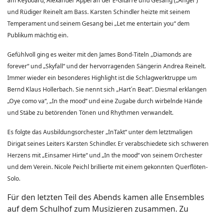
am Keyboard, Alexander Appel an der E-Gitarre und Gesang („Angel“)
und Rüdiger Reinelt am Bass. Karsten Schindler heizte mit seinem
Temperament und seinem Gesang bei „Let me entertain you“ dem
Publikum mächtig ein.
Gefühlvoll ging es weiter mit den James Bond-Titeln „Diamonds are
forever“ und „Skyfall“ und der hervorragenden Sängerin Andrea Reinelt.
Immer wieder ein besonderes Highlight ist die Schlagwerktruppe um
Bernd Klaus Hollerbach. Sie nennt sich „Hart´n Beat“. Diesmal erklangen
„Oye como va“, „In the mood“ und eine Zugabe durch wirbelnde Hände
und Stäbe zu betörenden Tönen und Rhythmen verwandelt.
Es folgte das Ausbildungsorchester „InTakt“ unter dem letztmaligen
Dirigat seines Leiters Karsten Schindler. Er verabschiedete sich schweren
Herzens mit „Einsamer Hirte“ und „In the mood“ von seinem Orchester
und dem Verein. Nicole Peichl brillierte mit einem gekonnten Querflöten-
Solo.
Für den letzten Teil des Abends kamen alle Ensembles
auf dem Schulhof zum Musizieren zusammen. Zu